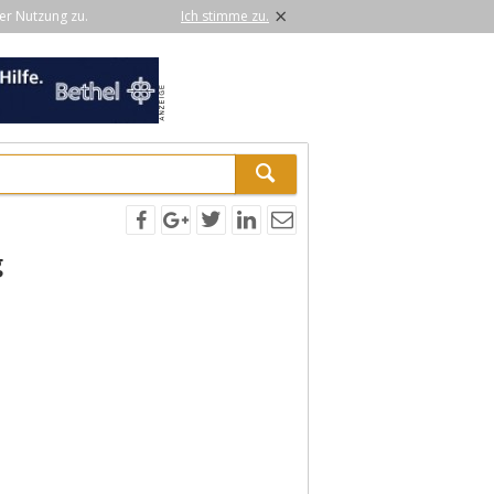
×
er Nutzung zu.
Ich stimme zu.
g