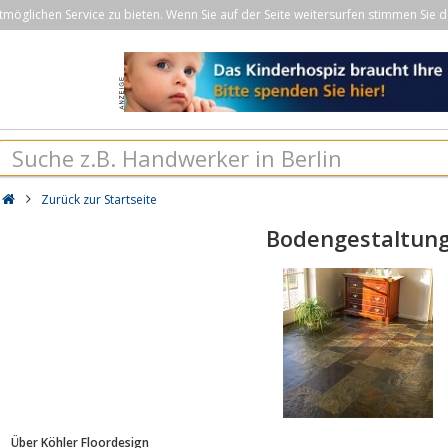
öglichen Service zu bieten. Wenn Sie auf der Seite weitersurfen stimmen Sie d
Zurück zur Startseite
Bodengestaltun
Über Köhler Floordesign