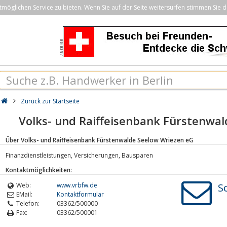
öglichen Service zu bieten. Wenn Sie auf der Seite weitersurfen stimmen Sie d
Zurück zur Startseite
Volks- und Raiffeisenbank Fürstenwa
Über Volks- und Raiffeisenbank Fürstenwalde Seelow Wriezen eG
Finanzdienstleistungen, Versicherungen, Bausparen
Kontaktmöglichkeiten:
Web:
www.vrbfw.de
S
EMail:
Kontaktformular
Telefon:
03362/500000
Fax:
03362/500001