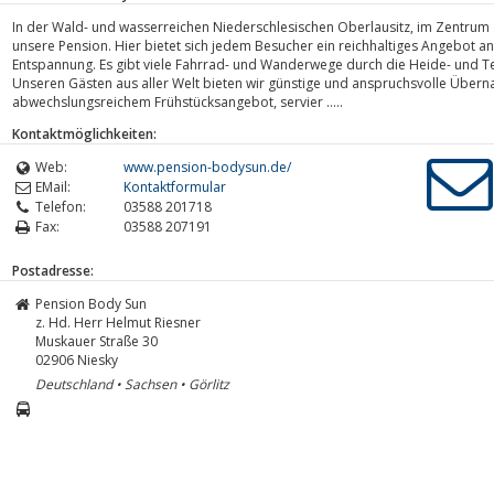
In der Wald- und wasserreichen Niederschlesischen Oberlausitz, im Zentrum d
unsere Pension. Hier bietet sich jedem Besucher ein reichhaltiges Angebot an
Entspannung. Es gibt viele Fahrrad- und Wanderwege durch die Heide- und T
Unseren Gästen aus aller Welt bieten wir günstige und anspruchsvolle Übern
abwechslungsreichem Frühstücksangebot, servier .....
Kontaktmöglichkeiten:
Web:
www.pension-bodysun.de/
EMail:
Kontaktformular
Telefon:
03588 201718
Fax:
03588 207191
Postadresse:
Pension Body Sun
z. Hd. Herr Helmut Riesner
Muskauer Straße 30
02906
Niesky
Deutschland • Sachsen • Görlitz