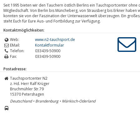
Seit 1995 bieten wir den Tauchern östlich Berlins ein Tauchsportcenter ohne d
Mitgliedschaft. Von Berlin bis Müncheberg, von Strausberg bis Erkner haben
konnten sie von der Faszination der Unterwasserwelt überzeugen. Ein große
steht Euch für Eure Aus- und Fortbildung zur Verfügung.
Kontaktmöglichkeiten:
Web:
www.n2-tauchsport.de
EMail:
Kontaktformular
Telefon:
033439-50900
Fax:
033439-50900
Postadresse:
Tauchsportcenter N2
z. Hd. Herr Ralf Krüger
Bruchmühler Str.79
15370
Petershagen
Deutschland • Brandenburg • Märkisch-Oderland