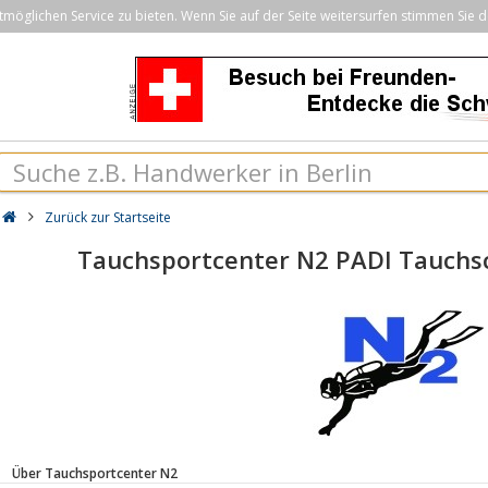
öglichen Service zu bieten. Wenn Sie auf der Seite weitersurfen stimmen Sie d
Zurück zur Startseite
Tauchsportcenter N2 PADI Tauchs
Über Tauchsportcenter N2