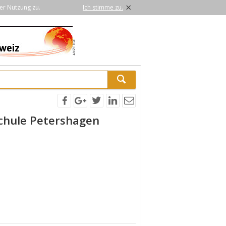
×
er Nutzung zu.
Ich stimme zu.
chule Petershagen