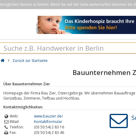
öglichen Service zu bieten. Wenn Sie auf der Seite weitersurfen stimmen Sie d
Zurück zur Startseite
Bauunternehmen Z
Über Bauunternehmen Zier
Homepage der Firma Bau Zier, Osterzgebirge. Wir übernehmen Bauaufträge a
Gerüstbau, Zimmerei, Tiefbau und Hochbau.
Kontaktmöglichkeiten:
Web:
www.bauzier.de/
S
EMail:
Kontaktformular
Telefon:
(03 50 54) 2 83 16
Fax:
(03 50 54) 2 83 46