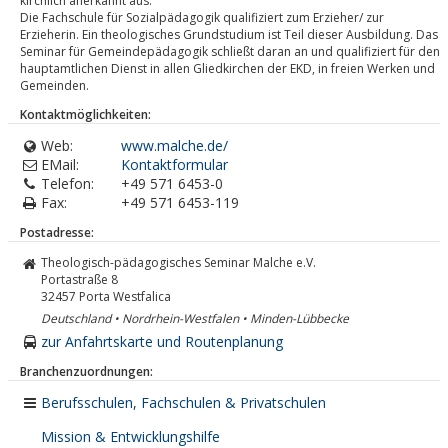
kirchlich anerkannt aus.
Die Fachschule für Sozialpädagogik qualifiziert zum Erzieher/ zur
Erzieherin. Ein theologisches Grundstudium ist Teil dieser Ausbildung. Das
Seminar für Gemeindepädagogik schließt daran an und qualifiziert für den
hauptamtlichen Dienst in allen Gliedkirchen der EKD, in freien Werken und
Gemeinden.
Kontaktmöglichkeiten:
Web:
www.malche.de/
EMail:
Kontaktformular
Telefon:
+49 571 6453-0
Fax:
+49 571 6453-119
Postadresse:
Theologisch-pädagogisches Seminar Malche e.V.
Portastraße 8
32457
Porta Westfalica
Deutschland • Nordrhein-Westfalen • Minden-Lübbecke
zur Anfahrtskarte und Routenplanung
Branchenzuordnungen:
Berufsschulen, Fachschulen & Privatschulen
Mission & Entwicklungshilfe