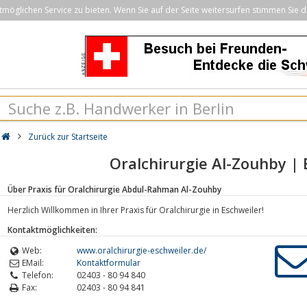
öglichen Service zu bieten. Wenn Sie auf der Seite weitersurfen stimmen Sie d
Zurück zur Startseite
Oralchirurgie Al-Zouhby | 
Über Praxis für Oralchirurgie Abdul-Rahman Al-Zouhby
Herzlich Willkommen in Ihrer Praxis für Oralchirurgie in Eschweiler!
Kontaktmöglichkeiten:
Web:
www.oralchirurgie-eschweiler.de/
EMail:
Kontaktformular
Telefon:
02403 - 80 94 840
Fax:
02403 - 80 94 841