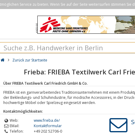
öglichen Service zu bieten. Wenn Sie auf der Seite weitersurfen stimmen Sie d
Zurück zur Startseite
Frieba: FRIEBA Textilwerk Carl Fr
Über FRIEBA Textilwerk Carl Friedrich GmbH & Co.
FRIEBA ist ein garnverarbeitendes Traditionsunternehmen mit einem Produktpo
der Bekleidungs- und Schuhindustrie, für modische Accessoires, in der Druck-
hochwertige Möbel oder Spielzeug eingesetzt werden.
Kontaktmöglichkeiten:
Web:
www.frieba.de/
S
EMail:
Kontaktformular
Telefon:
+49 202 52706-0