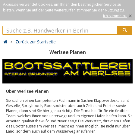
Axxus.de verwendet Cookies, um Ihnen den bestmöglichen Service zu
bieten. Wenn Sie auf der Seite weitersurfen stimmen Sie der Nutzung zu.
×
Ich stimme zu.
Zurück zur Startseite
Werlsee Planen
Über Werlsee Planen
Sie suchen einen kompetenten Fachmann in Sachen Klappverdecke samt
Gestelle, Sprayhoods, Bootspolster aber auch Zelte und Polster sowie
Planen, dann sind Sie hier genau richtig. Die Firma hat für Sie ein flexibles
Team, welches Ihnen von unterwegs und im eigenen Hafen helfen kann. Sie
arbeiten qualitätsbewußt und zuverlässig! Die Werkstatt, direkt am Hafen
des Bootshauses am Werlsee, macht es Ihnen möglich, sie nicht nur über
Land, sondern auch auf dem Wasserweg anzufahren.