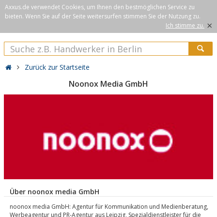
Axxus.de verwendet Cookies, um Ihnen den bestmöglichen Service zu
bieten. Wenn Sie auf der Seite weitersurfen stimmen Sie der Nutzung zu.
×
Ich stimme zu.
Zurück zur Startseite
Noonox Media GmbH
Über noonox media GmbH
noonox media GmbH: Agentur für Kommunikation und Medienberatung,
Werbeagentur und PR-Agentur aus Leipzig, Spezialdienstleister für die