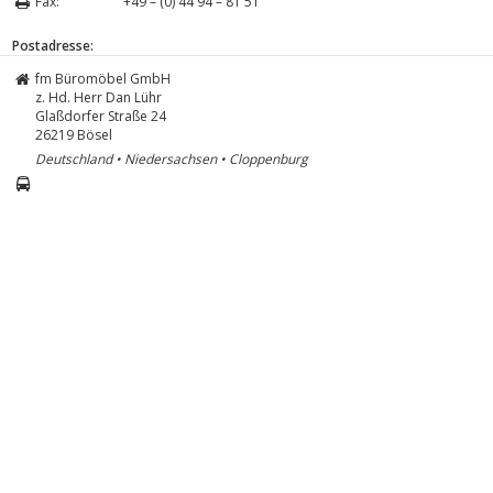
Fax:
+49 – (0) 44 94 – 81 51
Postadresse:
fm Büromöbel GmbH
z. Hd. Herr Dan Lühr
Glaßdorfer Straße 24
26219
Bösel
Deutschland • Niedersachsen • Cloppenburg