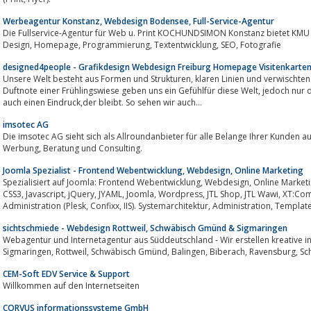
Werbeagentur Konstanz, Webdesign Bodensee, Full-Service-Agentur
Die Fullservice-Agentur für Web u. Print KOCHUNDSIMON Konstanz bietet KM
Design, Homepage, Programmierung, Textentwicklung, SEO, Fotografie
designed4people - Grafikdesign Webdesign Freiburg Homepage Visitenkarten
Unsere Welt besteht aus Formen und Strukturen, klaren Linien und verwischten Einblicken.Jeder Ton eines Stückes und jede
Duftnote einer Frühlingswiese geben uns ein Gefühlfür diese Welt, jedoch nur die ungewöhnlichen und schönen hinterlassen
auch einen Eindruck,der bleibt. So sehen wir auch...
imsotec AG
Die imsotec AG sieht sich als Allroundanbieter für alle Belange Ihrer Kunden aus dem
Werbung, Beratung und Consulting.
Joomla Spezialist - Frontend Webentwicklung, Webdesign, Online Marketing
Spezialisiert auf Joomla: Frontend Webentwicklung, Webdesign, Online Marketing. Skills PHP, MySQL, HTML5, XHTML, XML,
CSS3, Javascript, jQuery, JYAML, Joomla, Wordpress, JTL Shop, JTL Wawi, XT:Commerce, Gambio, Magento, Webserver
Administration (Plesk, Confixx, IIS). Systemarchitektur, Administrati
sichtschmiede - Webdesign Rottweil, Schwäbisch Gmünd & Sigmaringen
Webagentur und Internetagentur aus Süddeutschland - Wir erstellen kreative i
Sigmaringen, Rottw
CEM-Soft EDV Service & Support
Willkommen auf den Internetseiten
CORVUS informationssysteme GmbH