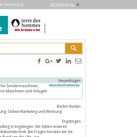
×
er Nutzung zu.
Ich stimme zu.
Neuenhagen
Baden-Baden
Internetagentur E-SITE.com in Baden-Baden, Agentur für Internet-Programmierung, Online-Marketing und Werbung
Engstingen
ting in Engstingen. Wir bitten unseren
ationstechnik. Bei Fragen beraten wir Sie
natürlich auch persönlich und finden mit Ihnen das passende Produkt. Das alles Rund um die Uhr, aus...