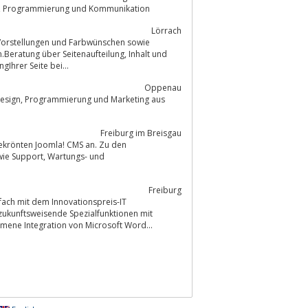
CORVUS das Systemhaus für Netzwerke, Hardware, Software, Internet, Intranet, Programmierung und Kommunikation
Lörrach
Vorstellungen und Farbwünschen sowie
ng über Seitenaufteilung, Inhalt und
hrer Seite bei...
Oppenau
eting aus
Freiburg im Breisgau
ekrönten Joomla! CMS an. Zu den
Freiburg
ch mit dem Innovationspreis-IT
zukunftsweisende Spezialfunktionen mit
mmene Integration von Microsoft Word...