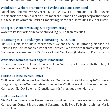
Webdesign, Webprogramming und Webhosting aus einer Hand
Die Philosophie von VMWXVerena Maas - WebXist es, dem Kunden alles aus einer Hand anzubieten.Dann sollten wir
miteinander reden!Sie wollen nicht mehrere Firmen und Ansprechpartner habe
aufgezeigt bekommen unddie Umsetzung, sowie die Betreuung in e
4koepfe | Webentwicklung & Programmierung
4koepfe ist Ihr Partner in Webentwicklung & Programmierung.
IT Loesungen, IT Schulungen, IT Beratung - STEQ GbR
Die STEQ GbR ist ein Kleinunternehmen, welches seine Haupttaetigkeit auf die allgemeine IT-Dienstleistung fokussiert.Zum
Leistungsspektrum zaehlen vor allem Bereiche wie Webprogrammierung, Typo3 Webseiten, Suchmaschinenoptimierung,
Suchmaschinenmarketing, PC Support und Notdienst (Installation/Konfiguration)
Webseitenschmiede Werbeagentur Karlsruhe
Internetagentur erstellt und bearbeitet u.a. Videoclips, Internetauftritte, CMS, Flyer, Visitenkarten, Broschüren und
Suchmaschinen Optimierung ( SEO ).
Outline - Online Medien GmbH
Outline schafft kleine und große MarkenOutline verwirklicht KonzepteOutline 
integriert SystemeOutline betreibt die TechnikOutline sorgt für BekanntheitSei
Kerngeschäft. Ob Sie einen Dienstleister für "alles aus einer Hand"...
undkonsorten GbR
Die Berliner Internet- und Kommunikations-Agentur undkonsorten ist spezialisi
Konzepten, Content-Management-Systemen (z.B. Typo3), Suchmaschinen-Marketing, Suchmaschinenoptimierung, Layout
(Print, Flyer).