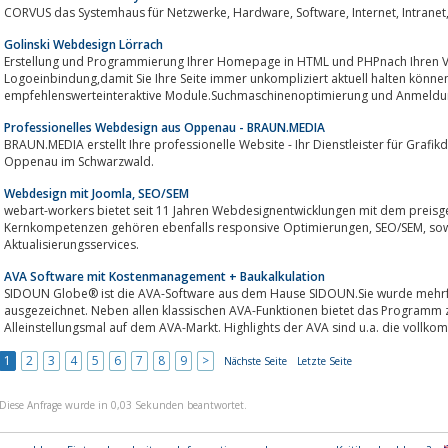
Golinski Webdesign Lörrach
Erstellung und Programmierung Ihrer Homepage in HTML und PHPnach Ihren 
Logoeinbindung,damit Sie Ihre Seite immer unkompliziert aktuell halten können.Beratu
empfehlenswerteinteraktive Module.Suchmaschinenoptimierung und AnmeldungI
Professionelles Webdesign aus Oppenau - BRAUN.MEDIA
BRAUN.MEDIA erstellt Ihre professionelle Website - Ihr Dienstleister für Grafikdesign, Programmierung und Mark
Oppenau im Schwarzwald.
Webdesign mit Joomla, SEO/SEM
webart-workers bietet seit 11 Jahren Webdesignentwicklungen mit dem preisg
Kernkompetenzen gehören ebenfalls responsive Optimierungen, SEO/SEM, sowie Support, Wartungs- und
Aktualisierungsservices.
AVA Software mit Kostenmanagement + Baukalkulation
SIDOUN Globe® ist die AVA-Software aus dem Hause SIDOUN.Sie wurde mehrfa
ausgezeichnet. Neben allen klassischen AVA-Funktionen bietet das Programm 
Alleinstellungsmal auf dem AVA-Markt. Highlights der AVA sind u.a. die vollko
1
2
3
4
5
6
7
8
9
>
Nächste Seite
Letzte Seite
Diese Anfrage wurde in 0,03 Sekunden beantwortet.