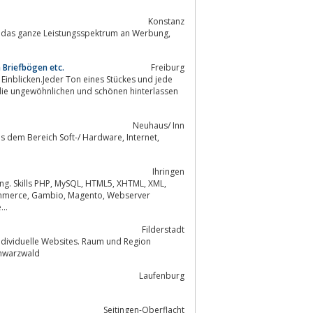
Konstanz
U das ganze Leistungsspektrum an Werbung,
 Briefbögen etc.
Freiburg
Neuhaus/ Inn
 Bereich Soft-/ Hardware, Internet,
Ihringen
on, Template...
Filderstadt
ndividuelle Websites. Raum und Region
eil, Schwäbisch Gmünd, Balingen, Biberach, Ravensburg, Schwarzwald
Laufenburg
Seitingen-Oberflacht