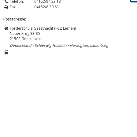
Telefon:
04152/84 23 13
Fax:
04152/8 30 63
Postadresse:
Förderschule Geesthacht (FöZ Lernen)
Neuer Krug 33-35
21502
Geesthacht
Deutschland • Schleswig Holstein • Herzogtum Lauenburg