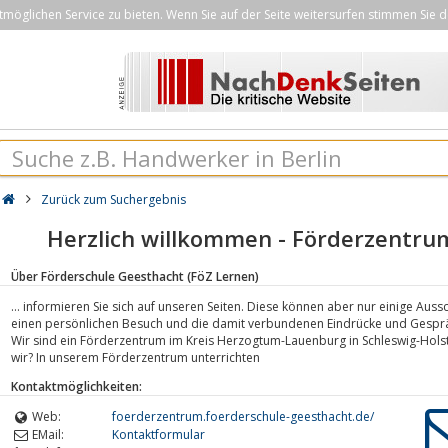
öglichen Service zu bieten. Wenn Sie auf der Seite weitersurfen stimmen Sie d
Zurück zum Suchergebnis
Herzlich willkommen - Förderzentru
Über Förderschule Geesthacht (FöZ Lernen)
… informieren Sie sich auf unseren Seiten. Diese können aber nur einige Auss
einen persönlichen Besuch und die damit verbundenen Eindrücke und Gespräch
Wir sind ein Förderzentrum im Kreis Herzogtum-Lauenburg in Schleswig-Holst
wir? In unserem Förderzentrum unterrichten
Kontaktmöglichkeiten:
Web:
foerderzentrum.foerderschule-geesthacht.de/
EMail:
Kontaktformular