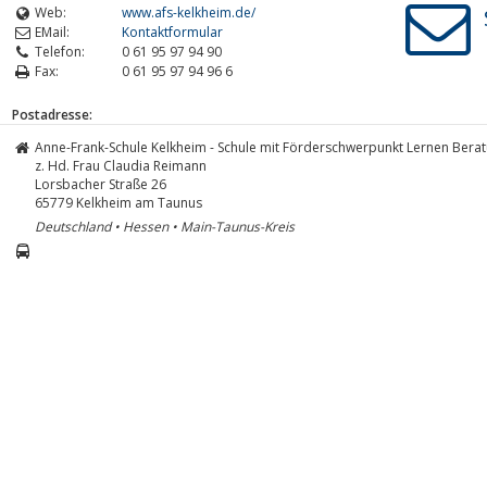
Web:
www.afs-kelkheim.de/
EMail:
Kontaktformular
Telefon:
0 61 95 97 94 90
Fax:
0 61 95 97 94 96 6
Postadresse:
Anne-Frank-Schule Kelkheim - Schule mit Förderschwerpunkt Lernen Bera
z. Hd. Frau Claudia Reimann
Lorsbacher Straße 26
65779
Kelkheim am Taunus
Deutschland • Hessen • Main-Taunus-Kreis