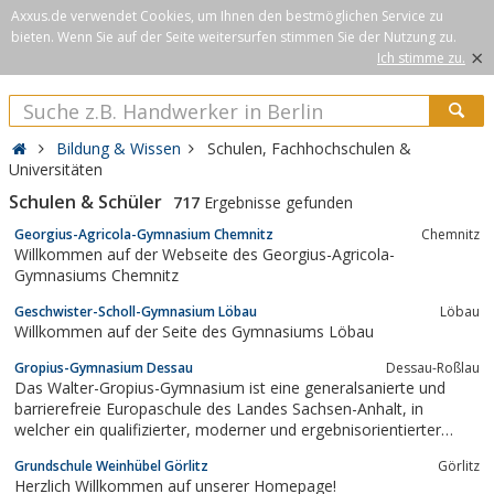
Axxus.de verwendet Cookies, um Ihnen den bestmöglichen Service zu
bieten. Wenn Sie auf der Seite weitersurfen stimmen Sie der Nutzung zu.
×
Ich stimme zu.
Bildung & Wissen
Schulen, Fachhochschulen &
Universitäten
Schulen & Schüler
717
Ergebnisse gefunden
Georgius-Agricola-Gymnasium Chemnitz
Chemnitz
Willkommen auf der Webseite des Georgius-Agricola-
Gymnasiums Chemnitz
Geschwister-Scholl-Gymnasium Löbau
Löbau
Willkommen auf der Seite des Gymnasiums Löbau
Gropius-Gymnasium Dessau
Dessau-Roßlau
Das Walter-Gropius-Gymnasium ist eine generalsanierte und
barrierefreie Europaschule des Landes Sachsen-Anhalt, in
welcher ein qualifizierter, moderner und ergebnisorientierter
Unterricht in allen Fächern vorgehalten wird.
Grundschule Weinhübel Görlitz
Görlitz
Herzlich Willkommen auf unserer Homepage!