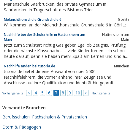
erwarten dich...
Marienschule Saarbrücken, das private Gymnasium in
Saarbrücken in Trägerschaft des Bistums Trier
Melanchthonschule Grundschule 6
Görlitz
Willkommen an der Melanchthonschule Grundschule 6 in Görlitz
Nachhilfe bei der Schülerhilfe in Hattersheim am
Hattersheim am
Main
Main
Jetzt zum Schulstart richtig Gas geben.Egal ob Zeugnis, Prüfung
oder die nächste Klassenarbeit – viele Kinder freuen sich schon
heute darauf, denn sie haben mehr Spaß am Lernen und sind auf
alles bestens vorbereitet. Zu ihnen gehören auch jedes Jahrüber
Nachhilfe finden bei tutoria.de
München
70.000 Schülerinnen und Schüler, die ihre Lernleistungen durch...
tutoria.de bietet dir eine Auswahl von über 5000
Nachhilfelehrern, die vorher anhand ihrer Zeugnisse und
Abschlüsse auf ihre Qualifikation und Identität hin geprüft
wurden.Nach einer kostenlosen Anmeldung kannst du dir deinen
<
4
5
6
7
8
9
10
>
Vorherige Seite
persönlichen Nachhilfelehrer aussuchen, der dann zu dir nach
Nächste Seite
Hause kommt und dich unterrichtet.Nach...
Verwandte Branchen
Berufsschulen, Fachschulen & Privatschulen
Eltern & Pädagogen