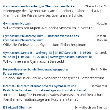
Gymnasium am Rosenberg in Oberndorf am Neckar
Oberndorf a. N.
Homepage des Gymnasiums am Rosenberg / Oberndorf a.N.;
Hier finden Sie Wissenswertes über unsere Schule.
Gymnasium Nottuln
Nottuln
Willkommen am Rupert-Neudeck-Gymnasium in Nottuln!
Gymnasium Philanthropinum – Offizielle Webseite des
Dessau-
Gymnasium Philanthropinum
Roßlau
Offizielle Webseite des Gymnasium Philanthropinum
Gymnasium Sarstedt – Wellweg 43 | 31157 Sarstedt | T. 05066 –
Sarstedt
90 22 80 | F: 05066 – 90 22 86 9 | svw@gymnasium-sarstedt.de
Willkommen am Gymnasium Sarstedt!
Helene-Haeusler-Schule Sonderpädagogisches
Berlin Mitte
Förderzentrum
Helene-Haeusler-Schule - Sonderpädagogisches Förderzentrum
Internat - Kurpfalz Internat privates Gymnasium und
Bammental
Realschule: Familieninformationstage am Kurpfalz-Internat
Internat - Kurpfalz Internat privates Gymnasium und Realschule:
Familieninformationstage am Kurpfalz-Internat
ISS Aktuell Obermayr
Schwalbach am Taunus