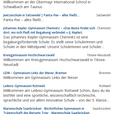
Willkommen an der Obermayr International School in
Schwalbach am Taunus
Jeetzeschule in Salzwedel | Panta rhei – alles fließt…
Salzwedel
Panta rhei – alles fließt…
Johannes-Kepler-Gymnasium Chemnitz – »Das Beste findet sich
Chemnitz
dort, wo sich Fleiß mit Begabung verbindet.« (J. Kepler)
Das Johannes-Kepler-Gymnasium Chemnitz ist eine
begabungsfördernde Schule. Es stellt seine Schülerinnen und
Schüler in den Mittelpunkt. Unsere Schülerinnen und Schüler
erwerben anwendbares ...
Kreisgymnasium Hochschwarzwald
Titisee-Neustadt
Willkommen am Kreisgymnasium Hochschwarzwald in Titisee-
Neustadt
LDW – Gymnasium Links der Weser, Bremen
Bremen
Willkommen am Gymnasium Links der Weser
Leibniz-Gymnasium Rottweil
Rottweil
Willkommen am Leibniz-Gymnasium Rottweil! Schön, dass du da
bist!Wir sind eine sportliche, wissenschaftlich technische,
sprachliche und vor allem innovative Schule – von der 5. Klasse
bis zum Abitur! Jedes Jahr bieten wir im Februar Lernwerkstätten
Marienschule Saarbrücken - Bischöfliches Gymnasium in
Saarbrücken
an, in denen Du uns näher kennenlernen kannst. Bei uns
Trägerschaft des Bistums Trier - Marienschule Saarbrücken