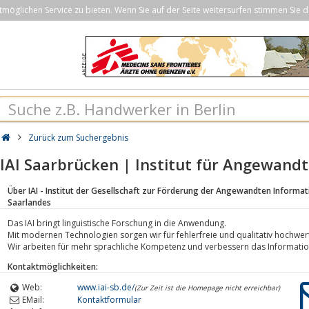
öglichen Service zu bieten. Wenn Sie auf der Seite weitersurfen stimmen Sie d
Zurück zum Suchergebnis
IAI Saarbrücken | Institut für Angewand
Über IAI - Institut der Gesellschaft zur Förderung der Angewandten Informati
Saarlandes
Das IAI bringt linguistische Forschung in die Anwendung.
Mit modernen Technologien sorgen wir für fehlerfreie und qualitativ hochwert
Wir arbeiten für mehr sprachliche Kompetenz und verbessern das Informa
Kontaktmöglichkeiten:
Web:
www.iai-sb.de/
(Zur Zeit ist die Homepage nicht erreichbar)
EMail:
Kontaktformular