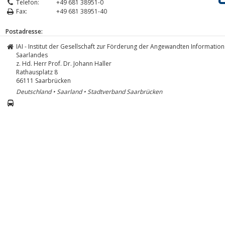
Telefon:
+49 681 38951-0
Fax:
+49 681 38951-40
Postadresse:
IAI - Institut der Gesellschaft zur Förderung der Angewandten Information
Saarlandes
z. Hd. Herr Prof. Dr. Johann Haller
Rathausplatz 8
66111
Saarbrücken
Deutschland • Saarland • Stadtverband Saarbrücken