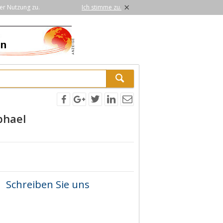
×
er Nutzung zu.
Ich stimme zu.
phael
Schreiben Sie uns