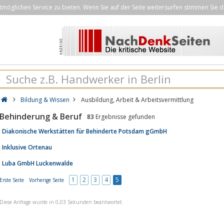
öglichen Service zu bieten. Wenn Sie auf der Seite weitersurfen stimmen Sie d
Bildung & Wissen
Ausbildung, Arbeit & Arbeitsvermittlung
Behinderung & Beruf
83
Ergebnisse gefunden
Diakonische Werkstätten für Behinderte Potsdam gGmbH
Inklusive Ortenau
Luba GmbH Luckenwalde
1
2
3
4
5
Erste Seite
Vorherige Seite
Diese Anfrage wurde in 0,03 Sekunden beantwortet.