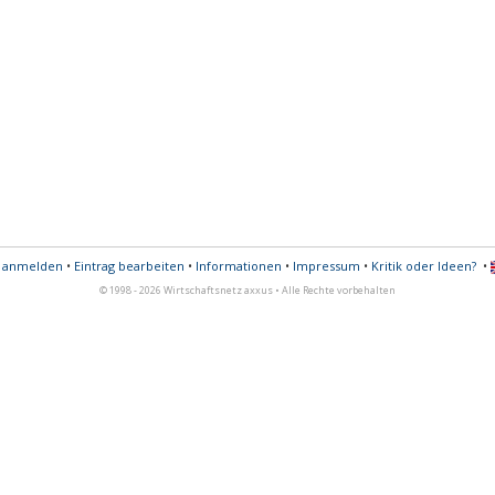
s anmelden
•
Eintrag bearbeiten
•
Informationen
•
Impressum
•
Kritik oder Ideen?
•
© 1998 - 2026 Wirtschaftsnetz axxus • Alle Rechte vorbehalten