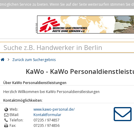
öglichen Service zu bieten. Wenn Sie auf der Seite weitersurfen stimmen Sie d
Zurück zum Suchergebnis
KaWo - KaWo Personaldienstleist
Über KaWo Personaldienstleistungen
Herzlich Willkommen bei KaWo Personaldienstleistungen
Kontaktmöglichkeiten:
Web:
www.kawo-personal.de/
EMail:
Kontaktformular
Telefon:
07235 / 974857
Fax:
07235 / 974856