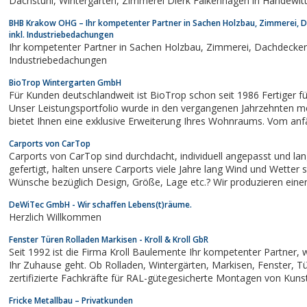
Dachstuhl, Wintergärten, Zimmerei Dierk Falkenhagen in Handewitt
BHB Krakow OHG – Ihr kompetenter Partner in Sachen Holzbau, Zimmerei, 
inkl. Industriebedachungen
Ihr kompetenter Partner in Sachen Holzbau, Zimmerei, Dachdeckerarbeiten inkl.
Industriebedachungen
BioTrop Wintergarten GmbH
Für Kunden deutschlandweit ist BioTrop schon seit 1986 Fertiger fü
Unser Leistungsportfolio wurde in den vergangenen Jahrzehnten 
bietet Ihnen eine exklusive Erweiterung Ihres Wohnraums. Vom anfä
Konstruktion sind wir Ihr Ansprechpartner. Dank...
Carports von CarTop
Carports von CarTop sind durchdacht, individuell angepasst und langlebig!Aus verzinktem Stahl
gefertigt, halten unsere Carports viele Jahre lang Wind und Wetter stand. Sie haben spezielle
Wünsche bezüglich Design, Größe, Lage etc.? Wir produzieren einen Carport individuell nach
Ihren Vorstellungen. Unsere erfahrenen...
DeWiTec GmbH - Wir schaffen Lebens(t)räume.
Herzlich Willkommen
Fenster Türen Rolladen Markisen - Kroll & Kroll GbR
Seit 1992 ist die Firma Kroll Baulemente Ihr kompetenter Partner, wenn es um Arbeiten rund um
Ihr Zuhause geht. Ob Rolladen, Wintergärten, Markisen, Fenster, Türen oder Insektenschutz, als
zertifizierte Fachkräfte für RAL-gütegesicherte Montagen von Kunststofffe
mehr, sind wir für Sie da.
Fricke Metallbau – Privatkunden