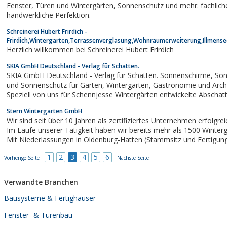
Fenster, Türen und Wintergärten, Sonnenschutz und mehr. fachliche Kompetenz und
handwerkliche Perfektion.
Schreinerei Hubert Frirdich -
Frirdich,Wintergarten,Terrassenverglasung,Wohnraumerweiterung,Illmens
Herzlich willkommen bei Schreinerei Hubert Frirdich
SKIA GmbH Deutschland - Verlag für Schatten.
SKIA GmbH Deutschland - Verlag für Schatten. Sonnenschirme, Sonnensegel, Schattenspender
und Sonnenschutz für Garten, Wintergarten, Gastronomie und Architektur.Spannmaxxl: Die
Speziell von uns für Schennjesse Wintergärten entwickelte Abschattung, verwendet al
liegender Sonnenschutz und Wintergartenbeschattung, sowie...
Stern Wintergarten GmbH
Wir sind seit über 10 Jahren als zertifiziertes Unternehmen erfolgre
Im Laufe unserer Tätigkeit haben wir bereits mehr als 1500 Winterg
Mit Niederlassungen in Oldenburg-Hatten (Stammsitz und Fertigung), in Hamburg, Hannover
Bremen sind wir in den wichtigsten...
1
2
3
4
5
6
Vorherige Seite
Nächste Seite
Verwandte Branchen
Bausysteme & Fertighäuser
Fenster- & Türenbau