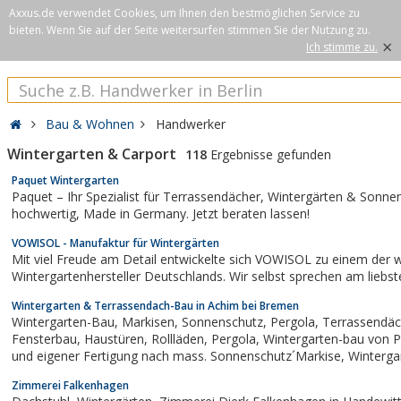
Axxus.de verwendet Cookies, um Ihnen den bestmöglichen Service zu
bieten. Wenn Sie auf der Seite weitersurfen stimmen Sie der Nutzung zu.
×
Ich stimme zu.
Bau & Wohnen
Handwerker
Wintergarten & Carport
118
Ergebnisse gefunden
Paquet Wintergarten
Paquet – Ihr Spezialist für Terrassendächer, Wintergärten & Sonnenschutz. Maßgefertigt,
hochwertig, Made in Germany. Jetzt beraten lassen!
VOWISOL - Manufaktur für Wintergärten
Mit viel Freude am Detail entwickelte sich VOWISOL zu einem der w
Wintergartenhersteller Deutschlands. Wir selbst sprechen am liebste
Wintergarten & Terrassendach-Bau in Achim bei Bremen
Wintergarten-Bau, Markisen, Sonnenschutz, Pergola, Terrassendächer,Haustürvordächer,
Fensterbau, Haustüren, Rollläden, Pergola, Wintergarten-bau von Profis. Alles aus einer Hand
und eigener Fertigung nach mass. Sonnenschutz´Markise, Wintergarten-Beschattungsanlagen,
Rollo-Plisse, Fenster, Haus und Zimmertüren,...
Zimmerei Falkenhagen