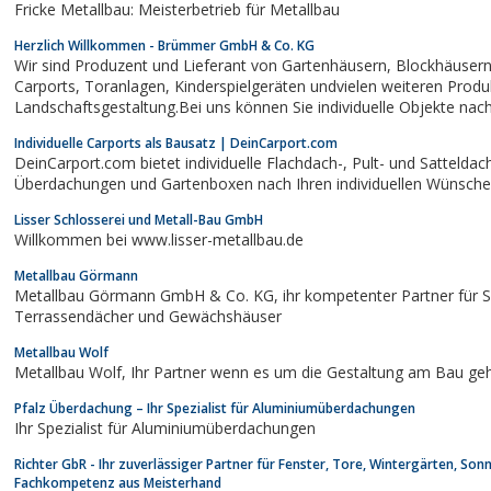
Fricke Metallbau: Meisterbetrieb für Metallbau
Herzlich Willkommen - Brümmer GmbH & Co. KG
Wir sind Produzent und Lieferant von Gartenhäusern, Blockhäusern,Lärmschutzwänden,
Carports, Toranlagen, Kinderspielgeräten undvielen weiteren Produkten zur Garten und
Landschaftsgestaltung.Bei uns können Sie individuelle Objekte nac
Hersteller ab Werk erhalten. Ferner bieten wir Ihnen...
Individuelle Carports als Bausatz | DeinCarport.com
DeinCarport.com bietet individuelle Flachdach-, Pult- und Satteldachcarports, sowie
Überdachungen und Gartenboxen nach Ihren individuellen Wünsche
Lisser Schlosserei und Metall-Bau GmbH
Willkommen bei www.lisser-metallbau.de
Metallbau Görmann
Metallbau Görmann GmbH & Co. KG, ihr kompetenter Partner für Sommer und Wintergärten,
Terrassendächer und Gewächshäuser
Metallbau Wolf
Metallbau Wolf, Ihr Partner wenn es um die Gestaltung am Bau ge
Pfalz Überdachung – Ihr Spezialist für Aluminiumüberdachungen
Ihr Spezialist für Aluminiumüberdachungen
Richter GbR - Ihr zuverlässiger Partner für Fenster, Tore, Wintergärten, So
Fachkompetenz aus Meisterhand