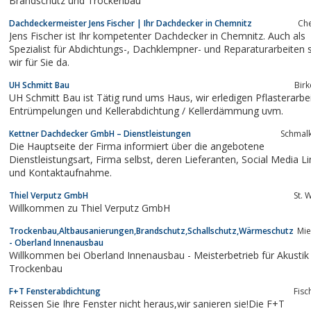
Brandschutz und Trockenbau
Dachdeckermeister Jens Fischer | Ihr Dachdecker in Chemnitz
Ch
Jens Fischer ist Ihr kompetenter Dachdecker in Chemnitz. Auch als
Spezialist für Abdichtungs-, Dachklempner- und Reparaturarbeiten sind
wir für Sie da.
UH Schmitt Bau
Birk
UH Schmitt Bau ist Tätig rund ums Haus, wir erledigen Pflasterarbeiten,
Entrümpelungen und Kellerabdichtung / Kellerdämmung uvm.
Kettner Dachdecker GmbH – Dienstleistungen
Schmal
Die Hauptseite der Firma informiert über die angebotene
Dienstleistungsart, Firma selbst, deren Lieferanten, Social Media Links
und Kontaktaufnahme.
Thiel Verputz GmbH
St. 
Willkommen zu Thiel Verputz GmbH
Trockenbau,Altbausanierungen,Brandschutz,Schallschutz,Wärmeschutz
Mi
- Oberland Innenausbau
Willkommen bei Oberland Innenausbau - Meisterbetrieb für Akustik
Trockenbau
F+T Fensterabdichtung
Fisc
Reissen Sie Ihre Fenster nicht heraus,wir sanieren sie!Die F+T