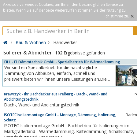
Axxus.de verwendet Cookies, um Ihnen den bestmöglichen Service zu
bieten. Wenn Sie auf der Seite weitersurfen stimmen Sie der Nutzung zu.
×
Ich stimme zu.
Bau & Wohnen
Handwerker
Isolierer & Abdichter
102
Ergebnisse gefunden
FILL - IT Dämmtechnik GmbH - Spezialbetrieb für Wärmedämmung
Wir sind ein Spezialbetrieb für die nachträgliche
Dämmung von Altbauten, einfach, schnell und
preiswert bieten wir Ihnen unsere Leistungen an.Die
Wärmedämmung erfolgt mit Perlite, Steinwollflocken
oder Zellulose.
Krawczyk - Ihr Dachdecker aus Freiburg - Dach-, Wand- und
Fr
Abdichtungstechnik
Dach-, Wand- und Abdichtungstechnik
ISOTEC Isoliermontage GmbH – Montage, Dämmung, Isolierung,
Baden
Schutz
ISOTEC Isoliermontage GmbH - Fachbetrieb für Isolierungen im
Markgräflerland - Wärmedämmung, Kältedämmung, Schallschutz,