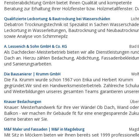
Fensterabdichtung GmbH bietet Ihnen Qualität und kompetente
Beratung zur Erhaltung Ihrer Holzfenster bzw. Holzmetallfenster. D
System wird seit 1997 in der Schweiz erfolgreich verarbeitet und sei
Qualifizierte Leckortung & Bautrockung bei Wasserschäden
Lich
dem Jahr 2004 ist F+T Fensterabdichtung auch auf dem deutschen..
Debatron Trocknungstechnik ist Spezialist in Sachen Wasserschäde
Leckortung in Wasserleitungen, Bautrocknung und Neubautrocknung
sowie Analyse von Schimmepilz
A. Lessenich & Sohn GmbH & Co. KG
Bad B
Als Dachdecker-Meisterbetrieb bieten wir alle Dienstleistungen ru
Dach an. Hierzu zählen Bedachung, Abdichtung, Fassadenbekleidung
und Sanierungsarbeiten.
Die Bausanierer | Krumm GmbH
Wol
Die Fa. Krumm wurde schon 1967 von Erika und Herbert Krumm
gegründet.Wir sind ein Handwerksmeisterbetrieb. Zahlreiche Schul
und Weiterbildungen unseres gesamten Teams garantieren unsere
Kunden, dass sie immer optimal und nach den neusten Erkenntnissen
Knauer Bedachungen
Über
bedient werden.Eines ist bei uns so geblieben wie vor Jahrzehnten: 
Knauer: Meisterhandwerk für Ihre vier Wände! Ob Dach, Wand oder
setzen...
Balkon - wir machen Ihr Gebäude fit für eine energiesparende Zuku
Gerne beraten wir Sie.
M&F Maler und Fassaden | M&F in Magdeburg
Magd
Mit Sitz in Möckern bieten wir Ihnen bereits seit 1999 professionell