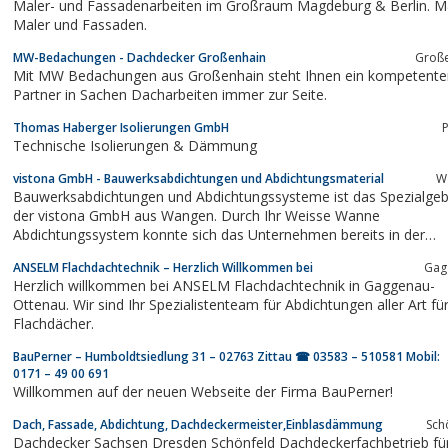
Maler- und Fassadenarbeiten im Großraum Magdeburg & Berlin. 
Maler und Fassaden.
MW-Bedachungen - Dachdecker Großenhain
Groß
Mit MW Bedachungen aus Großenhain steht Ihnen ein kompetente
Partner in Sachen Dacharbeiten immer zur Seite.
Thomas Haberger Isolierungen GmbH
Technische Isolierungen & Dämmung
vistona GmbH - Bauwerksabdichtungen und Abdichtungsmaterial
W
Bauwerksabdichtungen und Abdichtungssysteme ist das Spezialgeb
der vistona GmbH aus Wangen. Durch Ihr Weisse Wanne
Abdichtungssystem konnte sich das Unternehmen bereits in der
Baubranche etablieren.
ANSELM Flachdachtechnik – Herzlich Willkommen bei
Gag
Herzlich willkommen bei ANSELM Flachdachtechnik in Gaggenau-
Ottenau. Wir sind Ihr Spezialistenteam für Abdichtungen aller Art fü
Flachdächer.
BauPerner – Humboldtsiedlung 31 – 02763 Zittau ☎ 03583 – 510581 Mobil:
0171 – 49 00 691
Willkommen auf der neuen Webseite der Firma BauPerner!
Dach, Fassade, Abdichtung, Dachdeckermeister,Einblasdämmung
Sch
Dachdecker Sachsen Dresden Schönfeld Dachdeckerfachbetrieb fü