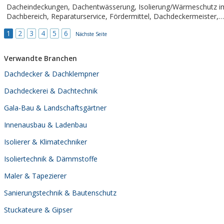
Dacheindeckungen, Dachentwässerung, Isolierung/Wärmeschutz im
Dachbereich, Reparaturservice, Fördermittel, Dachdeckermeister,
Meisterbetrieb, Einblasdämmung...
1
2
3
4
5
6
Nächste Seite
Verwandte Branchen
Dachdecker & Dachklempner
Dachdeckerei & Dachtechnik
Gala-Bau & Landschaftsgärtner
Innenausbau & Ladenbau
Isolierer & Klimatechniker
Isoliertechnik & Dämmstoffe
Maler & Tapezierer
Sanierungstechnik & Bautenschutz
Stuckateure & Gipser