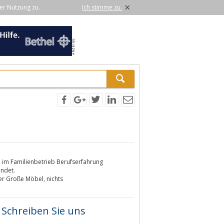
×
er Nutzung zu.
Ich stimme zu.
re im Familienbetrieb Berufserfahrung
ündet.
r Große Möbel, nichts
Schreiben Sie uns