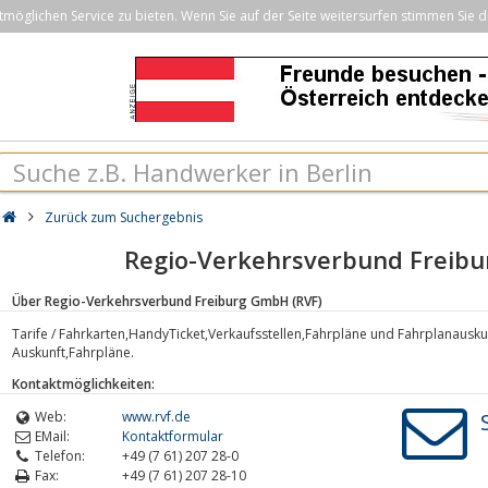
öglichen Service zu bieten. Wenn Sie auf der Seite weitersurfen stimmen Sie d
Zurück zum Suchergebnis
Regio-Verkehrsverbund Freibu
Über Regio-Verkehrsverbund Freiburg GmbH (RVF)
Tarife / Fahrkarten,HandyTicket,Verkaufsstellen,Fahrpläne und Fahrplanausku
Auskunft,Fahrpläne.
Kontaktmöglichkeiten:
Web:
www.rvf.de
EMail:
Kontaktformular
Telefon:
+49 (7 61) 207 28-0
Fax:
+49 (7 61) 207 28-10