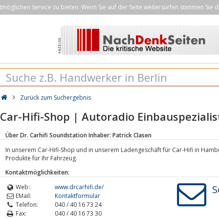
öglichen Service zu bieten. Wenn Sie auf der Seite weitersurfen stimmen Sie d
Zurück zum Suchergebnis
Car-Hifi-Shop | Autoradio Einbauspezialis
Über Dr. Carhifi Soundstation Inhaber: Patrick Clasen
In unserem Car-Hifi-Shop und in unserem Ladengeschäft für Car-Hifi in Hamb
Produkte für Ihr Fahrzeug.
Kontaktmöglichkeiten:
Web:
www.drcarhifi.de/
S
EMail:
Kontaktformular
Telefon:
040 / 40 16 73 24
Fax:
040 / 40 16 73 30